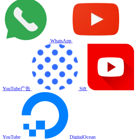
WhatsApp
YouTube广告
Sift
YouTube
DigitalOcean