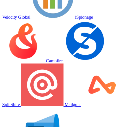
Velocity Global
iSpionage
Campfire
SplitShire
Mailgun