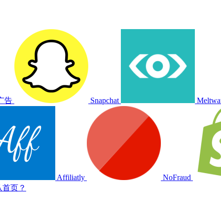
e广告
Snapchat
Meltwa
Affiliatly
NoFraud
认首页？