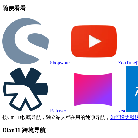
随便看看
Shopware
YouTub
Refersion
izea
按
Ctrl
+
D
收藏导航，独立站人都在用的纯净导航，
如何设为默
Dian11 跨境导航