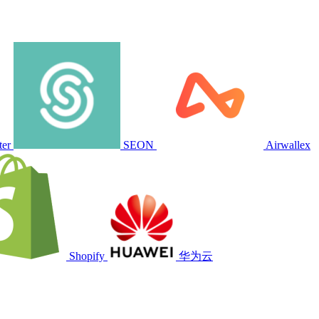
ter
SEON
Airwallex
Shopify
华为云