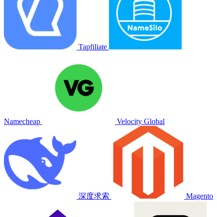
Tapfiliate
Namecheap
Velocity Global
深度求索
Magento