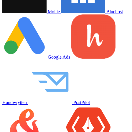
Mollie
Bluehost
Google Ads
Handwrytten
PostPilot