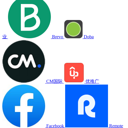
业
Brevo
Doba
CM国际
优推广
Facebook
Remote