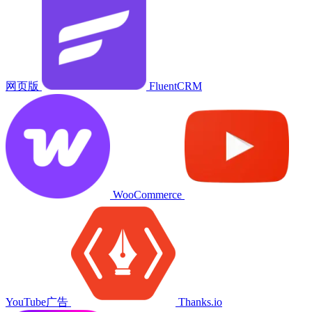
网页版
FluentCRM
WooCommerce
YouTube广告
Thanks.io