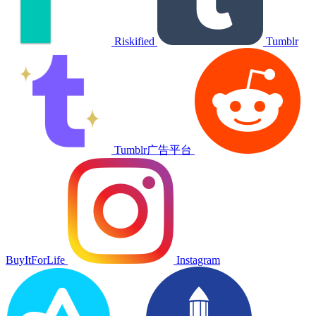
Riskified
Tumblr
Tumblr广告平台
BuyItForLife
Instagram