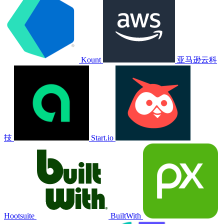
Kount
亚马逊云科
技
Start.io
Hootsuite
BuiltWith