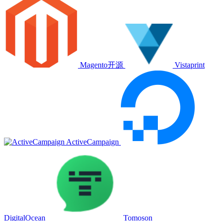
Magento开源
Vistaprint
ActiveCampaign
DigitalOcean
Tomoson