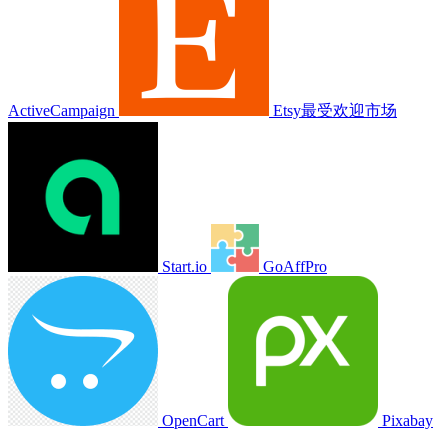
ActiveCampaign
Etsy最受欢迎市场
Start.io
GoAffPro
OpenCart
Pixabay