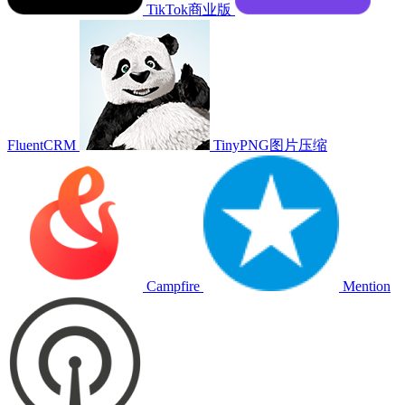
TikTok商业版
FluentCRM
TinyPNG图片压缩
Campfire
Mention