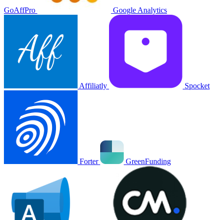
GoAffPro
Google Analytics
Affiliatly
Spocket
Forter
GreenFunding