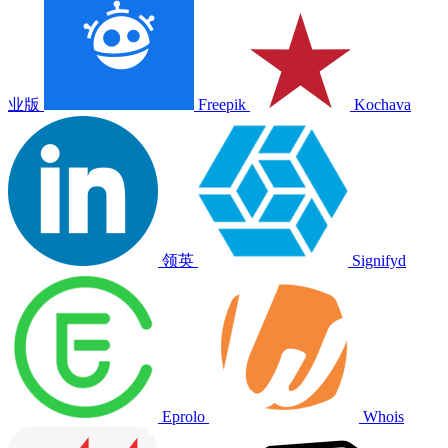
业版
Freepik
Kochava
领英
Signifyd
Eprolo
Whois