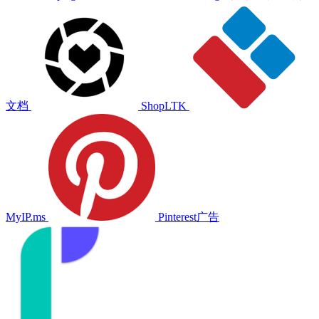
文档
ShopLTK
MyIP.ms
Pinterest广告