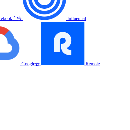
cebook广告
Influential
Google云
Remote