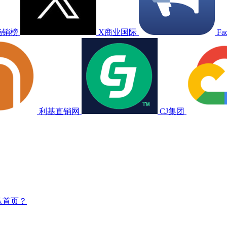
畅销榜
X商业国际
Fa
利基直销网
CJ集团
认首页？