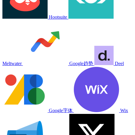
Hootsuite
Meltwater
Google趋势
Deel
Google字体
Wix