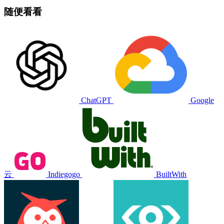
随便看看
ChatGPT
Google
云
Indiegogo
BuiltWith