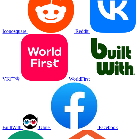
Iconosquare
Reddit
VK广告
WorldFirst
BuiltWith
Ulule
Facebook