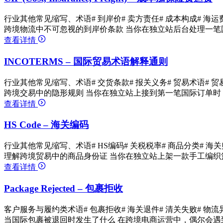
行业其他常见缩写、术语
# 到岸价
# 卖方责任
# 成本构成
# 海运
跨境物流中不可忽视的到岸价条款 当你在独立站后台处理一笔
查看详情
INCOTERMS – 国际贸易术语解释通则
行业其他常见缩写、术语
# 交货条款
# 报关义务
# 贸易术语
# 
跨境交易中的隐形规则 当你在独立站上接到第一笔国际订单时，
查看详情
HS Code – 海关编码
行业其他常见缩写、术语
# HS编码
# 关税税率
# 商品分类
# 海
理解跨境贸易中的商品身份证 当你在独立站上架一款手工编织篮
查看详情
Package Rejected – 包裹拒收
客户服务与履约类术语
# 包裹拒收
# 海关退件
# 清关失败
# 物流
当国际包裹被退回时发生了什么 在跨境电商运营中，偶尔会遇到物流状态显