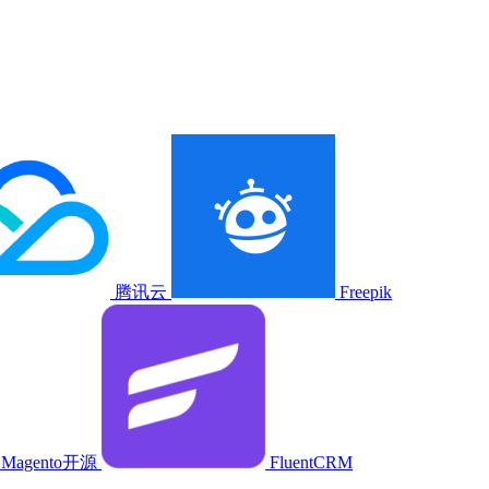
腾讯云
Freepik
Magento开源
FluentCRM