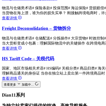
物流与仓储类术语
# 保险条款
# 投保范围
# 海运保险
# 货损赔偿
当货物在海上漂，谁为你的损失买单？ 刚接触跨境电商时，许
查看详情
Freight Deconsolidation – 货物拆分
物流与仓储类术语
# 仓储配送
# 分拣操作
# 大宗货物
# 时效控制
当大货柜变成小包裹：理解国际物流中的关键操作 在跨境电商
查看详情
HS Tariff Code – 关税代码
国家、地区市场相关术语
# HS编码
# 关税分类
# 商品归类
# 海
理解商品通关的身份证 当你在独立站上卖出第一件跨境商品时，可
查看详情
查看更多
加载中...
Dian11系列
为独立站卖家们提供的纯净、高效导航服务