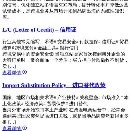
别信息，优化独立站多语言SEO布局，提升转化率并降低运营
试错成本，是跨境业务从市场开拓到品牌出海的系统性知识
库。
L/C (Letter of Credit) – 信用证
行业其他常见缩写、术语
# 交易安全
# 付款担保
# 信用证
# 贸易
结算
# 跨境支付
# 金融工具
# 银行信用
跨境交易中的资金安全锁 当独立站卖家首次接到海外企业的
大额订单时，常会面临一个矛盾：买方担心付款后收不到货，
卖 […]
查看详情
Import-Substitution Policy – 进口替代政策
国家、地区市场相关术语
# 产业扶持
# 关税壁垒
# 市场准入
# 本
土化政策
# 经济政策
# 贸易保护
# 进口替代
当海外市场开始扶持本土产业时 在跨境电商运营中，经常会
遇到某些国家突然提高进口关税，或是当地品牌突然获得更多
推 […]
查看详情