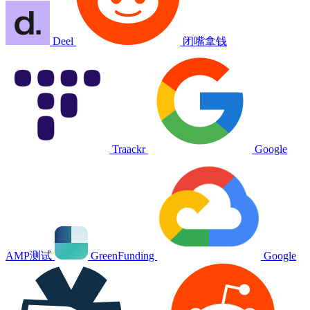
Deel
闭嘴拿钱
Traackr
Google
AMP测试
GreenFunding
Google