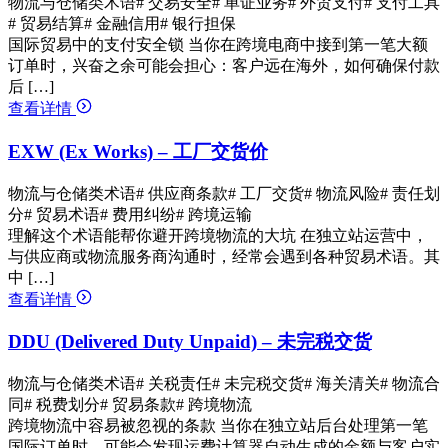
物流与仓储类术语
# 交易安全
# 单证业务
# 外贸支付
# 支付工具
# 贸易结算
# 金融信用
# 银行担保
国际贸易中的支付安全锁 当你在跨境电商中接到第一笔大额
订单时，兴奋之余可能会担心：客户远在海外，如何确保付款
后 […]
查看详情
EXW (Ex Works) – 工厂交货价
物流与仓储类术语
# 供应商条款
# 工厂交货
# 物流风险
# 责任划
分
# 贸易术语
# 费用纠纷
# 跨境运输
理解这个术语能帮你避开跨境物流的大坑 在独立站运营中，
与供应商或物流服务商沟通时，经常会遇到各种贸易术语。其
中 […]
查看详情
DDU (Delivered Duty Unpaid) – 未完税交货
物流与仓储类术语
# 关税责任
# 未完税交货
# 海关清关
# 物流合
同
# 税费划分
# 贸易条款
# 跨境物流
跨境物流中容易被忽视的条款 当你在独立站后台处理第一笔
国际订单时，可能会发现运费计算器自动生成的金额与客户实