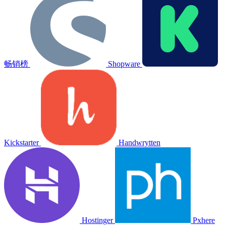
畅销榜
Shopware
Kickstarter
Handwrytten
Hostinger
Pxhere