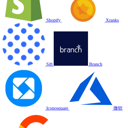
Shopify
Xranks
Sift
Branch
Iconosquare
微软