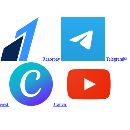
Razorpay
Telegram网
erest
Canva