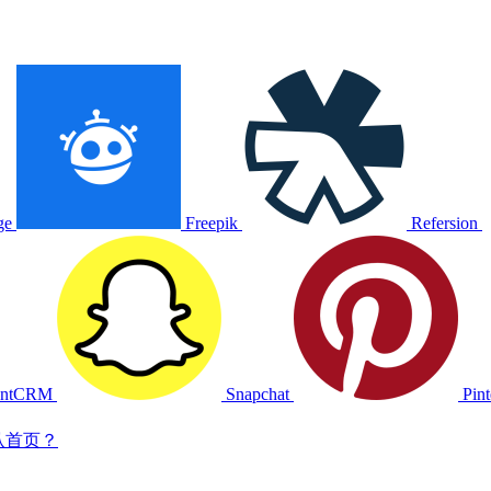
ge
Freepik
Refersion
entCRM
Snapchat
Pint
认首页？