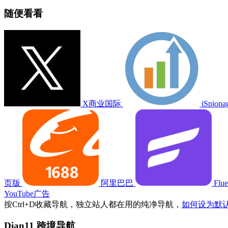
随便看看
X商业国际
iSpiona
页版
阿里巴巴
Flu
YouTube广告
按
Ctrl
+
D
收藏导航，独立站人都在用的纯净导航，
如何设为默
Dian11 跨境导航