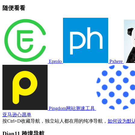
随便看看
Eprolo
Pxhere
Pingdom网站测速工具
亚马逊心愿单
按
Ctrl
+
D
收藏导航，独立站人都在用的纯净导航，
如何设为默
Dian11 跨境导航