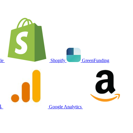
ale
Shopify
GreenFunding
具
Google Analytics