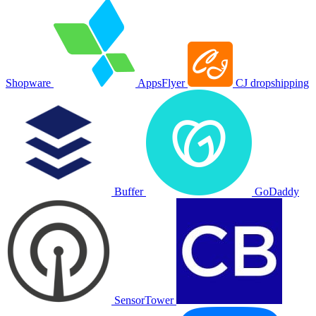
Shopware
AppsFlyer
CJ dropshipping
Buffer
GoDaddy
SensorTower