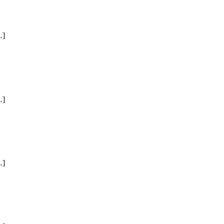
]
]
]