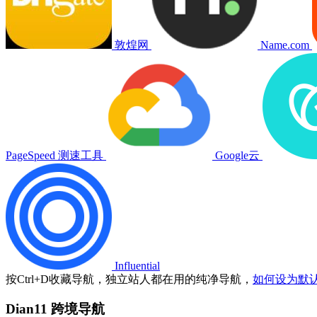
敦煌网
Name.com
PageSpeed 测速工具
Google云
Influential
按
Ctrl
+
D
收藏导航，独立站人都在用的纯净导航，
如何设为默
Dian11 跨境导航