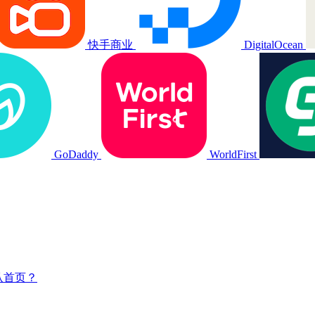
快手商业
DigitalOcean
GoDaddy
WorldFirst
认首页？