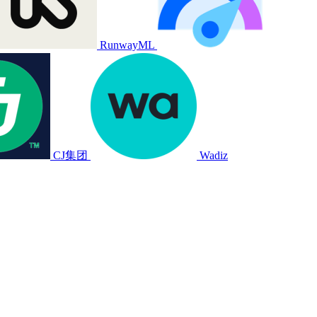
RunwayML
CJ集团
Wadiz