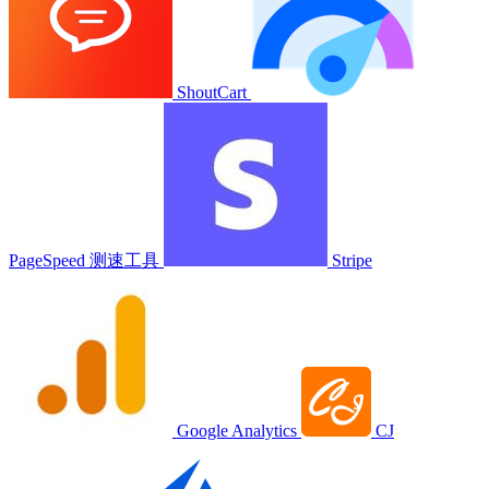
ShoutCart
PageSpeed 测速工具
Stripe
Google Analytics
CJ